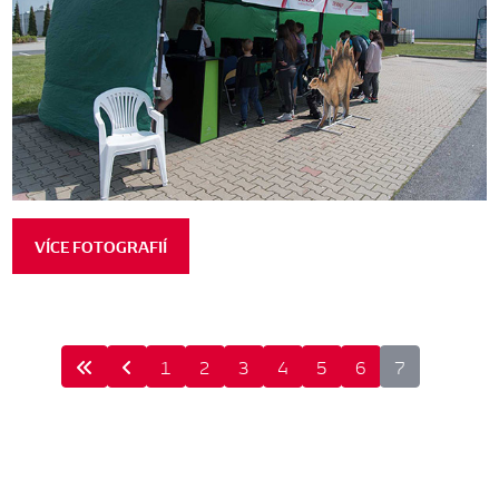
VÍCE FOTOGRAFIÍ
1
2
3
4
5
6
7