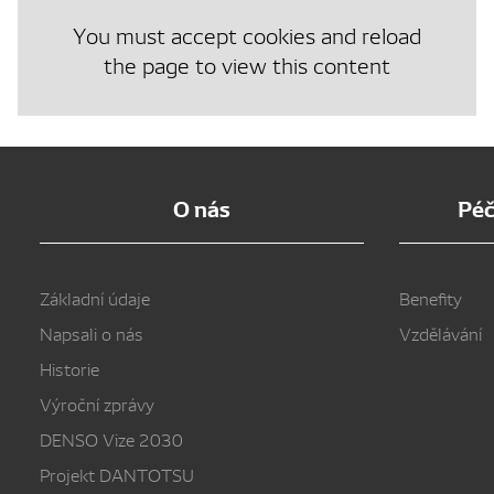
You must accept cookies and reload
the page to view this content
O nás
Péč
Základní údaje
Benefity
Napsali o nás
Vzdělávání
Historie
Výroční zprávy
DENSO Vize 2030
Projekt DANTOTSU