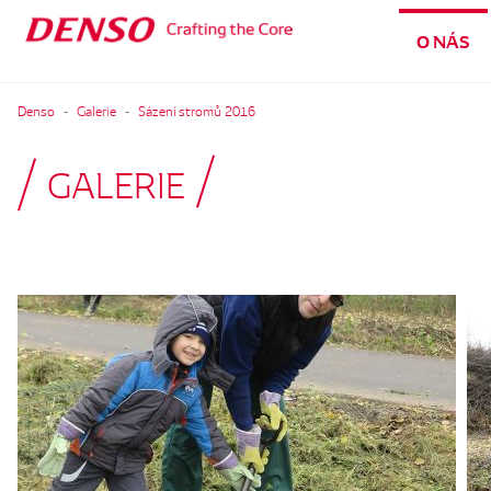
O NÁS
Denso
Galerie
Sázení stromů 2016
GALERIE