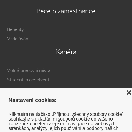
Péče o zaměstnance
Benefity
Vzdělávání
Kariéra
Volná pracovní místa
Studenti a absolventi
Privacy Policy
❌
Nastavení cookies:
Cookies
Kliknutím na tlačítko „Přijmout všechny soubory cookie“
souhlasíte s ukládáním souborů cookie do vašeho
Soukromé prohlášení o vyloučení odpovědnosti DENSO
zařízení za účelem zlepšení navigace na webových
stránkách, analýzy jejich používání a podpory našich