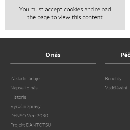
You must accept cookies and reload
the page to view this content
O nás
Péč
Základní údaje
Benefity
Napsali o nás
Vzdělávání
Historie
Výroční zprávy
DENSO Vize 2030
Projekt DANTOTSU