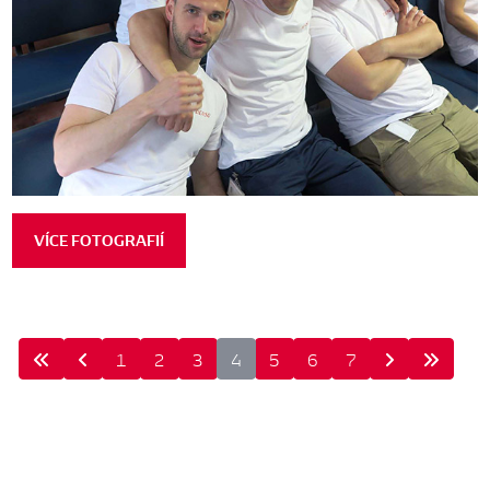
VÍCE FOTOGRAFIÍ
1
2
3
4
5
6
7