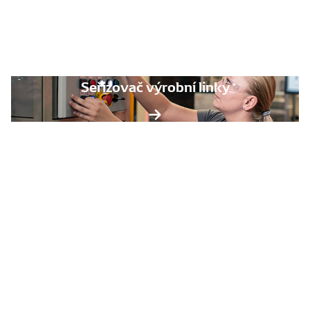
Seřizovač výrobní linky