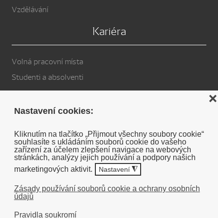
Vzdělávání
Kariéra
Volná pracovní místa
Studenti a absolventi
Privacy Policy
❌
Nastavení cookies:
Cookies
Kliknutím na tlačítko „Přijmout všechny soubory cookie“
souhlasíte s ukládáním souborů cookie do vašeho
Soukromé prohlášení o vyloučení odpovědnosti DENSO
zařízení za účelem zlepšení navigace na webových
stránkách, analýzy jejich používání a podpory našich
marketingových aktivit.
Nastavení
◮
Zásady používání souborů cookie a ochrany osobních
údajů
©
2026
Pravidla soukromí