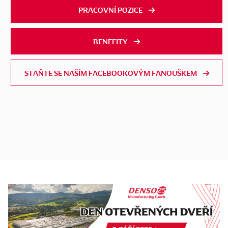
PRACOVNÍ POZICE
BENEFITY
STAŇTE SE NAŠÍM FACEBOOKOVÝM FANOUŠKEM