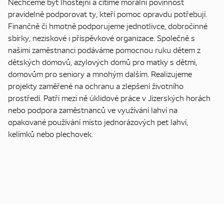
Nechceme být lhostejní a cítíme morální povinnost
pravidelně podporovat ty, kteří pomoc opravdu potřebují.
Finančně či hmotně podporujeme jednotlivce, dobročinné
sbírky, neziskové i příspěvkové organizace. Společně s
našimi zaměstnanci podáváme pomocnou ruku dětem z
dětských domovů, azylových domů pro matky s dětmi,
domovům pro seniory a mnohým dalším. Realizujeme
projekty zaměřené na ochranu a zlepšení životního
prostředí. Patří mezi ně úklidové práce v Jizerských horách
nebo podpora zaměstnanců ve využívání lahví na
opakované používání místo jednorázových pet lahví,
kelímků nebo plechovek.