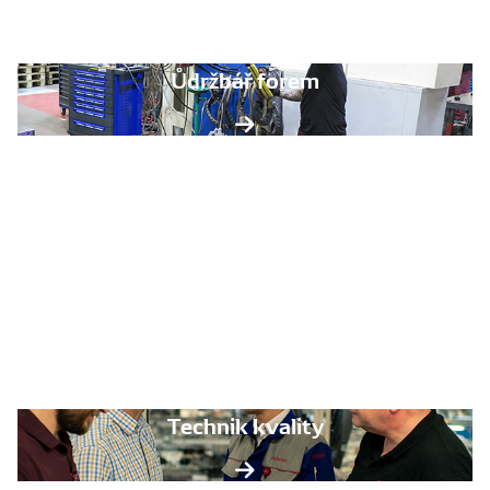
Ůdržbář forem
Technik kvality