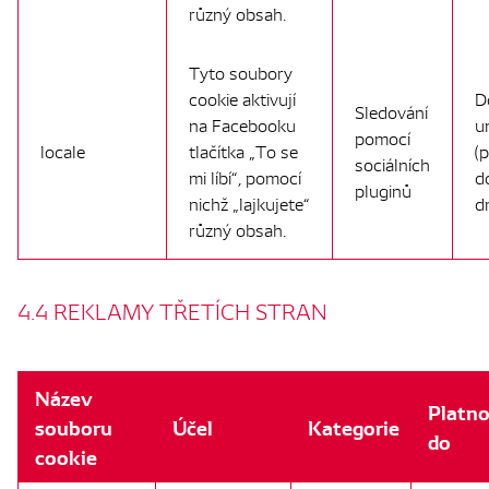
různý obsah.
Tyto soubory
cookie aktivují
D
Sledování
na Facebooku
u
pomocí
locale
tlačítka „To se
(
sociálních
mi líbí“, pomocí
d
pluginů
nichž „lajkujete“
d
různý obsah.
4.4 REKLAMY TŘETÍCH STRAN
Název
Platno
souboru
Účel
Kategorie
do
cookie