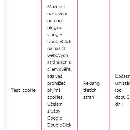
Možnost
nastavení
pomocí
pluginu
Google
DoubleClick
na našich
webových
stránkách s
cílem ověřit,
zda váš
Dočas
prohlížeč
Reklamy
umístě
Test_cookie
přijímá
třetích
(po
cookies.
stran
dobu 
Účelem
dní)
služby
Google
DoubleClick