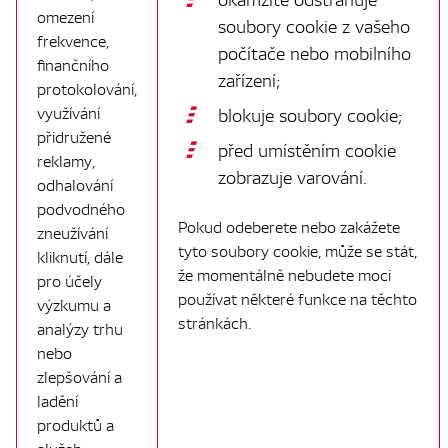
omezení
soubory cookie z vašeho
frekvence,
počítače nebo mobilního
finančního
zařízení;
protokolování,
využívání
blokuje soubory cookie;
přidružené
před umístěním cookie
reklamy,
zobrazuje varování.
odhalování
podvodného
Pokud odeberete nebo zakážete
zneužívání
tyto soubory cookie, může se stát,
kliknutí, dále
že momentálně nebudete moci
pro účely
používat některé funkce na těchto
výzkumu a
stránkách.
analýzy trhu
nebo
zlepšování a
ladění
produktů a