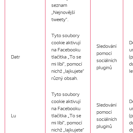
seznam
„Nejnovější
tweety“.
Tyto soubory
cookie aktivují
D
Sledování
na Facebooku
u
pomocí
Datr
tlačítka „To se
(
sociálních
mi líbí“, pomocí
d
pluginů
nichž „lajkujete“
le
různý obsah.
Tyto soubory
cookie aktivují
D
Sledování
na Facebooku
u
pomocí
Lu
tlačítka „To se
(
sociálních
mi líbí“, pomocí
d
pluginů
nichž „lajkujete“
d