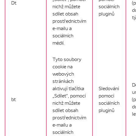
Dt
(
nichž můžete
sociálních
d
sdílet obsah
pluginů
t
prostřednictvím
e-mailu a
sociálních
médií.
Tyto soubory
cookie na
webových
stránkách
D
aktivují tlačítka
Sledování
u
„Sdílet“, pomocí
pomocí
bt
(
nichž můžete
sociálních
d
sdílet obsah
pluginů
le
prostřednictvím
e-mailu a
sociálních