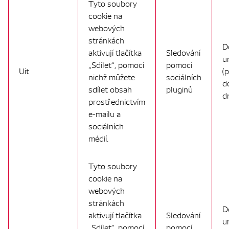
Tyto soubory
cookie na
webových
stránkách
D
aktivují tlačítka
Sledování
u
„Sdílet“, pomocí
pomocí
Uit
(
nichž můžete
sociálních
d
sdílet obsah
pluginů
d
prostřednictvím
e-mailu a
sociálních
médií.
Tyto soubory
cookie na
webových
stránkách
D
aktivují tlačítka
Sledování
u
„Sdílet“, pomocí
pomocí