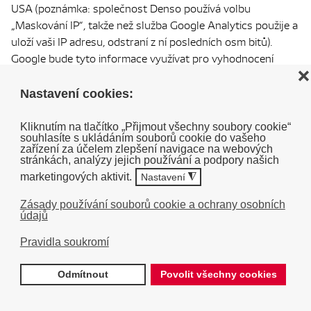
USA (poznámka: společnost Denso používá volbu
„Maskování IP“, takže než služba Google Analytics použije a
uloží vaši IP adresu, odstraní z ní posledních osm bitů).
Google bude tyto informace využívat pro vyhodnocení
vašeho používání webových stránek, sestavování zpráv o
❌
činnosti pro provozovatele těchto stránek a pro
Nastavení cookies:
poskytování dalších služeb týkajících se činnosti webových
stránek a používání internetu. Google může také
Kliknutím na tlačítko „Přijmout všechny soubory cookie“
souhlasíte s ukládáním souborů cookie do vašeho
poskytnout tyto informace třetím stranám, pokud to
zařízení za účelem zlepšení navigace na webových
vyžaduje zákon, nebo pokud tyto třetí strany zpracovávají
stránkách, analýzy jejich používání a podpory našich
informace v zastoupení společnosti Google. Google nebude
marketingových aktivit.
Nastavení
◮
spojovat vaši IP adresu s žádnými dalšími údaji drženými
Zásady používání souborů cookie a ochrany osobních
společností Google. Využíváním tohoto webu vyjadřujete
údajů
svůj souhlas se zpracováním údajů o vás společností
Google způsobem a pro účely, které byly uvedeny výše.
Pravidla soukromí
Název
Odmítnout
Povolit všechny cookies
Platno
souboru
Účel
Kategorie
do