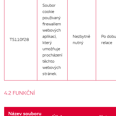
Soubor
cookie
používaný
firewallem
webových
aplikací,
Nezbytně
Po dob
TS110f28
který
nutný
relace
umožňuje
procházení
těchto
webových
stránek.
4.2 FUNKČNÍ
Název souboru