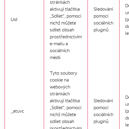
stránkách
D
aktivují tlačítka
Sledování
u
„Sdílet“, pomocí
pomocí
Uid
(
nichž můžete
sociálních
d
sdílet obsah
pluginů
le
prostřednictvím
e-mailu a
sociálních
médií.
Tyto soubory
cookie na
webových
stránkách
D
aktivují tlačítka
Sledování
u
„Sdílet“, pomocí
pomocí
_atuvc
(
nichž můžete
sociálních
d
sdílet obsah
pluginů
le
prostřednictvím