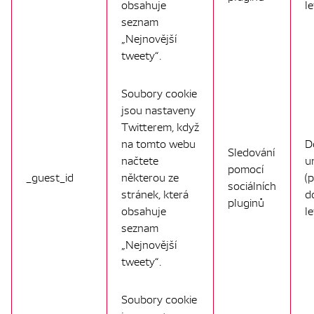
obsahuje
le
seznam
„Nejnovější
tweety“.
Soubory cookie
jsou nastaveny
Twitterem, když
na tomto webu
D
Sledování
načtete
u
pomocí
_guest_id
některou ze
(
sociálních
stránek, která
d
pluginů
obsahuje
le
seznam
„Nejnovější
tweety“.
Soubory cookie