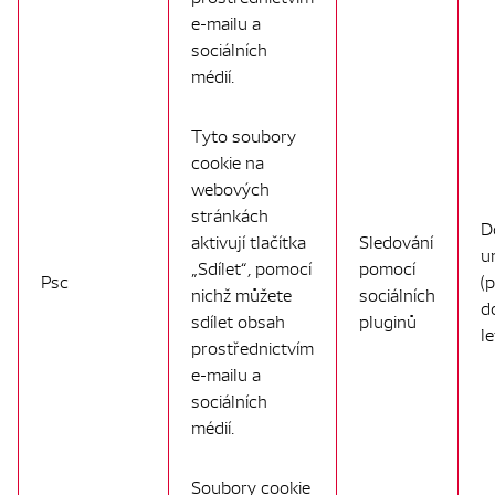
e-mailu a
sociálních
médií.
Tyto soubory
cookie na
webových
stránkách
D
aktivují tlačítka
Sledování
u
„Sdílet“, pomocí
pomocí
Psc
(
nichž můžete
sociálních
d
sdílet obsah
pluginů
le
prostřednictvím
e-mailu a
sociálních
médií.
Soubory cookie