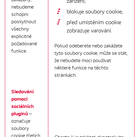
zařízení;
nebudeme
blokuje soubory cookie;
schopni
poskytnout
před umístěním cookie
všechny
zobrazuje varování.
explicitně
požadované
Pokud odeberete nebo zakážete
funkce.
tyto soubory cookie, může se stát,
že nebudete moci používat
některé funkce na těchto
stránkách.
Sledování
pomocí
sociálních
pluginů
–
označuje
soubory
cookie třetích
Chcete-li je zakázat, zkontrolujte