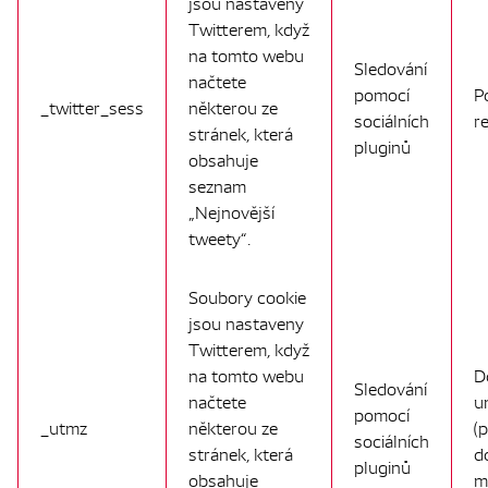
jsou nastaveny
Twitterem, když
na tomto webu
Sledování
načtete
pomocí
P
_twitter_sess
některou ze
sociálních
r
stránek, která
pluginů
obsahuje
seznam
„Nejnovější
tweety“.
Soubory cookie
jsou nastaveny
Twitterem, když
na tomto webu
D
Sledování
načtete
u
pomocí
_utmz
některou ze
(
sociálních
stránek, která
d
pluginů
obsahuje
m