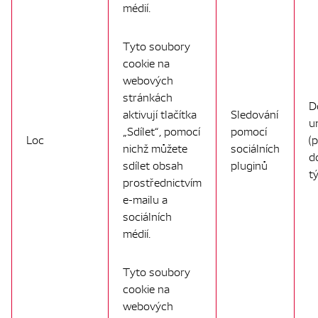
médií.
Tyto soubory
cookie na
webových
stránkách
D
aktivují tlačítka
Sledování
u
„Sdílet“, pomocí
pomocí
Loc
(
nichž můžete
sociálních
d
sdílet obsah
pluginů
t
prostřednictvím
e-mailu a
sociálních
médií.
Tyto soubory
cookie na
webových