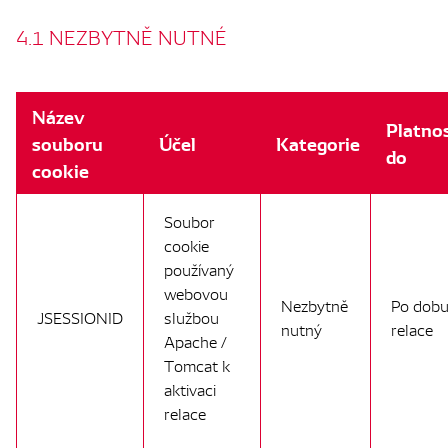
4.1 NEZBYTNĚ NUTNÉ
Název
Platno
souboru
Účel
Kategorie
do
cookie
Soubor
cookie
používaný
webovou
Nezbytně
Po dob
JSESSIONID
službou
nutný
relace
Apache /
Tomcat k
aktivaci
relace