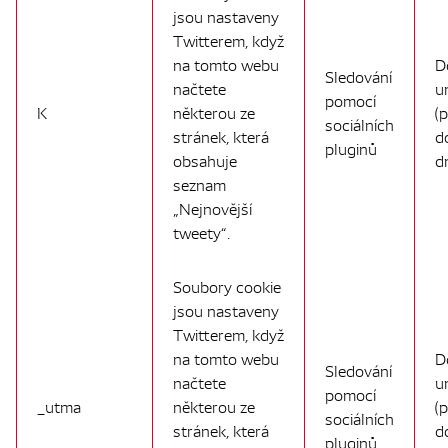
jsou nastaveny
Twitterem, když
na tomto webu
D
Sledování
načtete
u
pomocí
K
některou ze
(
sociálních
stránek, která
d
pluginů
obsahuje
d
seznam
„Nejnovější
tweety“.
Soubory cookie
jsou nastaveny
Twitterem, když
na tomto webu
D
Sledování
načtete
u
pomocí
_utma
některou ze
(
sociálních
stránek, která
d
pluginů