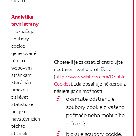
služeb.
Analytika
první strany
– označuje
soubory
cookie
generované
těmito
Chcete-li je zakázat, zkontrolujte
webovými
nastavení svého prohlížeče
stránkami,
(
http://www.wikihow.com/Disable-
které nám
Cookies
), zda obsahuje některou z
umožňují
následujících možností:
získávat
okamžitě odstraňuje
statistické
soubory cookie z vašeho
údaje o
počítače nebo mobilního
návštěvnících
zařízení;
těchto
stránek
blokuje soubory cookie;