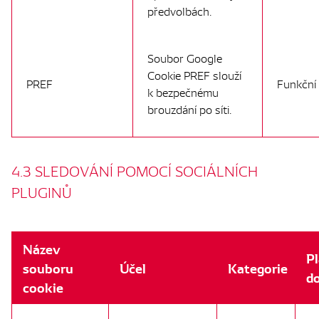
předvolbách.
Soubor Google
Cookie PREF slouží
PREF
Funkční
k bezpečnému
brouzdání po síti.
4.3 SLEDOVÁNÍ POMOCÍ SOCIÁLNÍCH
PLUGINŮ
Název
P
souboru
Účel
Kategorie
d
cookie