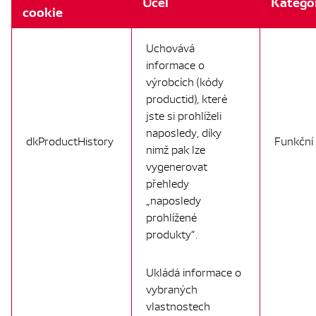
Účel
Katego
cookie
Uchovává
informace o
výrobcích (kódy
productid), které
jste si prohlíželi
naposledy, díky
dkProductHistory
Funkční
nimž pak lze
vygenerovat
přehledy
„naposledy
prohlížené
produkty“.
Ukládá informace o
vybraných
vlastnostech