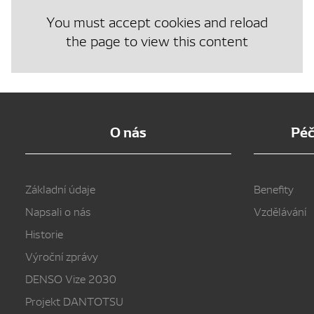
You must accept cookies and reload
the page to view this content
O nás
Péč
Základní údaje
Benefity
Napsali o nás
Vzdělávání
Historie
Výroční zprávy
DENSO Vize 2030
Projekt DANTOTSU