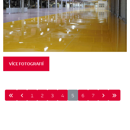
VÍCE FOTOGRAFIÍ
1
2
3
4
5
6
7