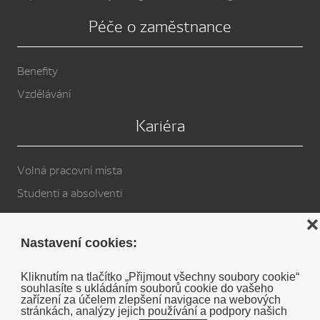
Péče o zaměstnance
Benefity
Vzdělávání
Kariéra
Volná pracovní místa
Studenti a absolventi
Privacy Policy
❌
Nastavení cookies:
Cookies
Kliknutím na tlačítko „Přijmout všechny soubory cookie“
souhlasíte s ukládáním souborů cookie do vašeho
Soukromé prohlášení o vyloučení odpovědnosti DENSO
zařízení za účelem zlepšení navigace na webových
stránkách, analýzy jejich používání a podpory našich