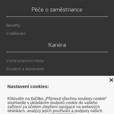
Péče o zaměstnance
Benefity
Vzdělávání
Kariéra
Volná pracovní místa
Studenti a absolventi
Privacy Policy
❌
Nastavení cookies:
Cookies
Kliknutím na tlačítko „Přijmout všechny soubory cookie“
souhlasíte s ukládáním souborů cookie do vašeho
Soukromé prohlášení o vyloučení odpovědnosti DENSO
zařízení za účelem zlepšení navigace na webových
stránkách, analýzy jejich používání a podpory našich