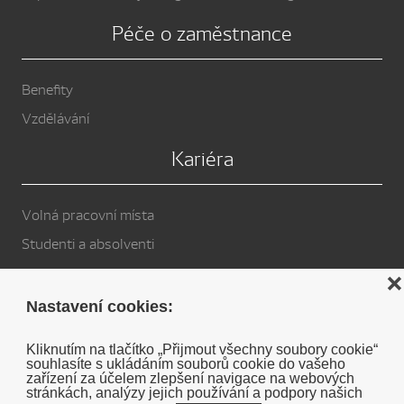
Péče o zaměstnance
Benefity
Vzdělávání
Kariéra
Volná pracovní místa
Studenti a absolventi
Privacy Policy
❌
Nastavení cookies:
Cookies
Kliknutím na tlačítko „Přijmout všechny soubory cookie“
souhlasíte s ukládáním souborů cookie do vašeho
Soukromé prohlášení o vyloučení odpovědnosti DENSO
zařízení za účelem zlepšení navigace na webových
stránkách, analýzy jejich používání a podpory našich