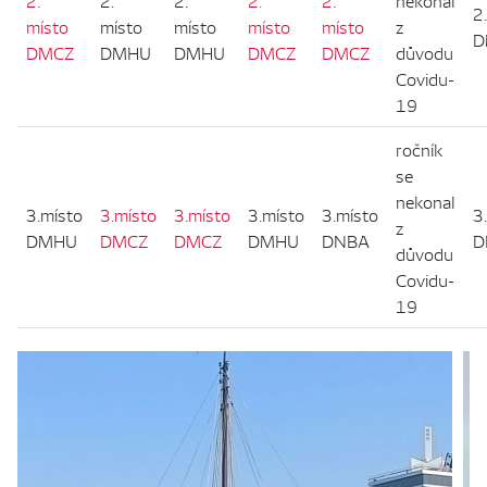
2.
2.
2.
2.
2.
nekonal
2
místo
místo
místo
místo
místo
z
D
DMCZ
DMHU
DMHU
DMCZ
DMCZ
důvodu
Covidu-
19
ročník
se
nekonal
3.místo
3.místo
3.místo
3.místo
3.místo
3
z
DMHU
DMCZ
DMCZ
DMHU
DNBA
D
důvodu
Covidu-
19