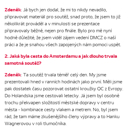
Zdeněk
: Já bych jen dodal, že mi to nikdy nevadilo,
připravovat materiál pro soutěž, snad proto, že jsem to již
několikrát prováděl a v minulosti se prezentace
připravovaly běžně, nejen pro finále. Bylo pro mě nyní
hodně důležité, že jsem viděl zájem vedení DMCZ o naší
práci a že je snahou všech zapojených nám pomoci uspět.
2. Jaká byla cesta do Amsterdamu a jak dlouho trvala
samotná soutěž?
Zdeněk
: Ta soutěž trvala téměř celý den. My jsme
prezentovali hned v ranních hodinách jako první. Měli jsme
pak dostatek času pozorovat ostatní kroužky QC z Evropy.
Do Holandska jsme cestovali letecky. Já jsem byl osobně
trochu překvapen složitostí městské dopravy v centru
města - kombinace cesty vlakem a metrem. No, byl jsem
rád, že tam máme zkušenějšího členy výpravy a to Hanku
Wagnerovou v roli tlumočníka.