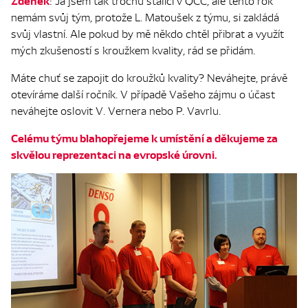
Zděněk
: Já jsem tak trochu stálicí v QCC, ale tento rok
nemám svůj tým, protože L. Matoušek z týmu, si zakládá
svůj vlastní. Ale pokud by mě někdo chtěl přibrat a využít
mých zkušeností s kroužkem kvality, rád se přidám.
Máte chuť se zapojit do kroužků kvality? Neváhejte, právě
otevíráme další ročník. V případě Vašeho zájmu o účast
neváhejte oslovit V. Vernera nebo P. Vavrlu.
Celému týmu blahopřejeme k umístění a děkujeme za
skvělou reprezentaci na evropské úrovni.