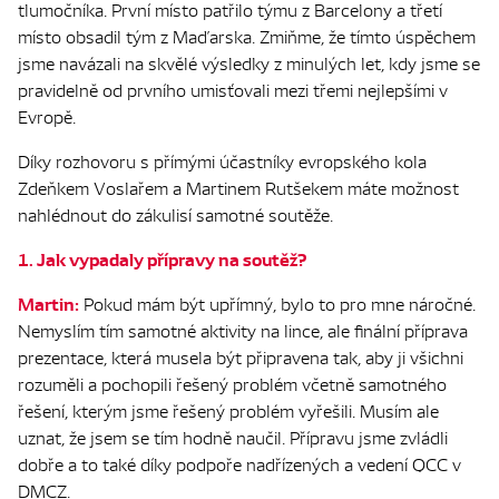
tlumočníka. První místo patřilo týmu z Barcelony a třetí
místo obsadil tým z Maďarska. Zmiňme, že tímto úspěchem
jsme navázali na skvělé výsledky z minulých let, kdy jsme se
pravidelně od prvního umisťovali mezi třemi nejlepšími v
Evropě.
Díky rozhovoru s přímými účastníky evropského kola
Zdeňkem Voslařem a Martinem Rutšekem máte možnost
nahlédnout do zákulisí samotné soutěže.
1. Jak vypadaly přípravy na soutěž?
Martin:
Pokud mám být upřímný, bylo to pro mne náročné.
Nemyslím tím samotné aktivity na lince, ale finální příprava
prezentace, která musela být připravena tak, aby ji všichni
rozuměli a pochopili řešený problém včetně samotného
řešení, kterým jsme řešený problém vyřešili. Musím ale
uznat, že jsem se tím hodně naučil. Přípravu jsme zvládli
dobře a to také díky podpoře nadřízených a vedení QCC v
DMCZ.