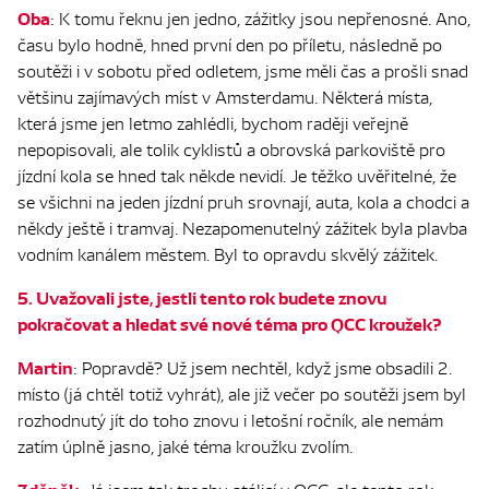
Oba
: K tomu řeknu jen jedno, zážitky jsou nepřenosné. Ano,
času bylo hodně, hned první den po příletu, následně po
soutěži i v sobotu před odletem, jsme měli čas a prošli snad
většinu zajímavých míst v Amsterdamu. Některá místa,
která jsme jen letmo zahlédli, bychom raději veřejně
nepopisovali, ale tolik cyklistů a obrovská parkoviště pro
jízdní kola se hned tak někde nevidí. Je těžko uvěřitelné, že
se všichni na jeden jízdní pruh srovnají, auta, kola a chodci a
někdy ještě i tramvaj. Nezapomenutelný zážitek byla plavba
vodním kanálem městem. Byl to opravdu skvělý zážitek.
5. Uvažovali jste, jestli tento rok budete znovu
pokračovat a hledat své nové téma pro QCC kroužek?
Martin
: Popravdě? Už jsem nechtěl, když jsme obsadili 2.
místo (já chtěl totiž vyhrát), ale již večer po soutěži jsem byl
rozhodnutý jít do toho znovu i letošní ročník, ale nemám
zatím úplně jasno, jaké téma kroužku zvolím.