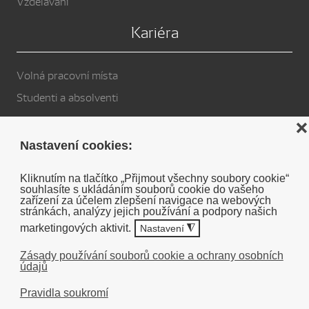
Vzdělávání
Kariéra
Volná pracovní místa
Studenti a absolventi
Privacy Policy
❌
Nastavení cookies:
Cookies
Kliknutím na tlačítko „Přijmout všechny soubory cookie“
souhlasíte s ukládáním souborů cookie do vašeho
Soukromé prohlášení o vyloučení odpovědnosti DENSO
zařízení za účelem zlepšení navigace na webových
stránkách, analýzy jejich používání a podpory našich
marketingových aktivit.
Nastavení
◮
Zásady používání souborů cookie a ochrany osobních
údajů
©
2026
Pravidla soukromí