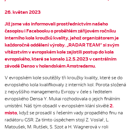
26. květen 2023
Již jsme vás informovali prostřednictvím našeho
časopisu i Facebooku o proběhlém zářijovém ročníku
interního kola kroužků kvality, jehož organizátorem je
každoročně oddělení výroby. „RADAR TEAM“ si svým
vítězstvím v evropském kole zajistili postup do kola
evropského, které se konalo 12.5.2023 v centrálním
závodě Denso v holandském Amstredamu.
V evropském kole soutěžily tři kroužky kvality, které se do
evropského kola kvalifikovaly z interních kol. Porota složená
z nejvyššího managementu Evropy v čele s ředitelem
evropského Densa Y. Mukai rozhodovala o jejich finálním
2.
umístění. Náš tým obsadil v evropském klání skvělé
místo
, když se prosadil s řešením vady propadlého finu na
radiátoru GSR. Za tímto úspěchem stojí Z. Voslař, L.
Matoušek, M. Rutšek, S. Szot a H. Wagnerová v roli