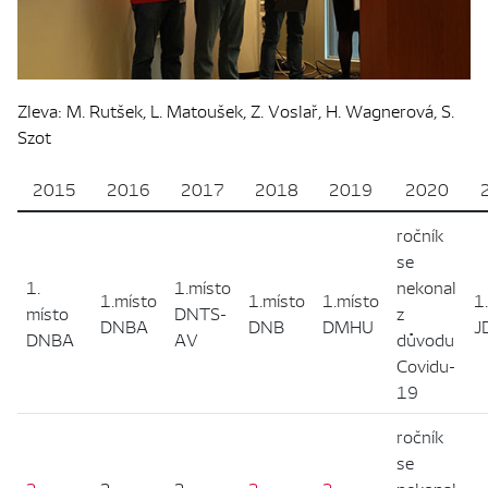
Zleva: M. Rutšek, L. Matoušek, Z. Voslař, H. Wagnerová, S.
Szot
2015
2016
2017
2018
2019
2020
ročník
se
1.
1.místo
nekonal
1.místo
1.místo
1.místo
1
místo
DNTS-
z
DNBA
DNB
DMHU
J
DNBA
AV
důvodu
Covidu-
19
ročník
se