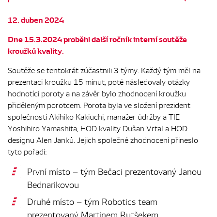
12. duben 2024
Dne 15.3.2024 proběhl další ročník interní soutěže
kroužků kvality.
Soutěže se tentokrát zúčastnili 3 týmy. Každý tým měl na
prezentaci kroužku 15 minut, poté následovaly otázky
hodnotící poroty a na závěr bylo zhodnocení kroužku
přiděleným porotcem. Porota byla ve složení prezident
společnosti Akihiko Kakiuchi, manažer údržby a TIE
Yoshihiro Yamashita, HOD kvality Dušan Vrtal a HOD
designu Alen Janků. Jejich společné zhodnocení přineslo
tyto pořadí:
První místo – tým Bečaci prezentovaný Janou
Bednarikovou
Druhé místo – tým Robotics team
prezentovaný Martinem Rutšekem