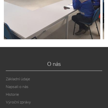
O nás
Základní údaje
Napsali o nás
Historie
Výroční zprávy