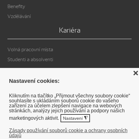
Benefity
Vzdělávání
Kariéra
Volná pracovní místa
Studenti a absolventi
Privacy Policy
❌
Nastavení cookies:
Cookies
Kliknutím na tlačítko „Přijmout všechny soubory cookie“
souhlasíte s ukládáním souborů cookie do vašeho
Soukromé prohlášení o vyloučení odpovědnosti DENSO
zařízení za účelem zlepšení navigace na webových
stránkách, analýzy jejich používání a podpory našich
marketingových aktivit.
Nastavení
◮
Zásady používání souborů cookie a ochrany osobních
údajů