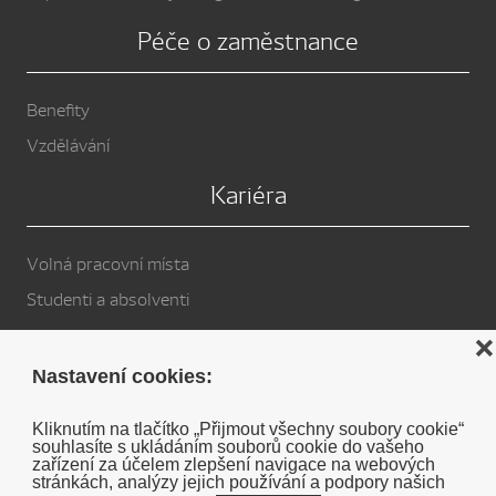
Péče o zaměstnance
Benefity
Vzdělávání
Kariéra
Volná pracovní místa
Studenti a absolventi
Privacy Policy
❌
Nastavení cookies:
Cookies
Kliknutím na tlačítko „Přijmout všechny soubory cookie“
souhlasíte s ukládáním souborů cookie do vašeho
Soukromé prohlášení o vyloučení odpovědnosti DENSO
zařízení za účelem zlepšení navigace na webových
stránkách, analýzy jejich používání a podpory našich