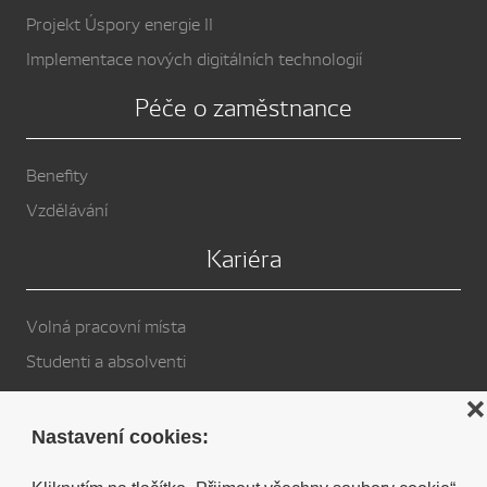
Projekt Úspory energie II
Implementace nových digitálních technologií
Péče o zaměstnance
Benefity
Vzdělávání
Kariéra
Volná pracovní místa
Studenti a absolventi
Privacy Policy
❌
Nastavení cookies:
Cookies