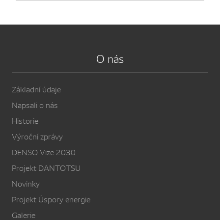
O nás
Základní údaje
Napsali o nás
Historie
Výroční zprávy
DENSO Vize 2030
Projekt DANTOTSU
Novinky
Projekt Úspory energie
Galerie