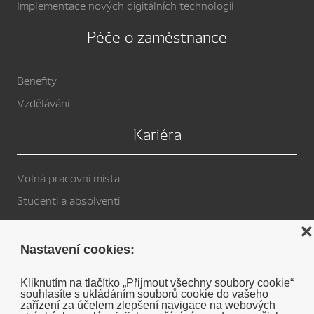
Implementace nových digitálních technologií
Péče o zaměstnance
Benefity
Vzdělávání
Kariéra
Volná pracovní místa
Studenti a absolventi
Privacy Policy
❌
Nastavení cookies:
Cookies
Kliknutím na tlačítko „Přijmout všechny soubory cookie“
souhlasíte s ukládáním souborů cookie do vašeho
Soukromé prohlášení o vyloučení odpovědnosti DENSO
zařízení za účelem zlepšení navigace na webových