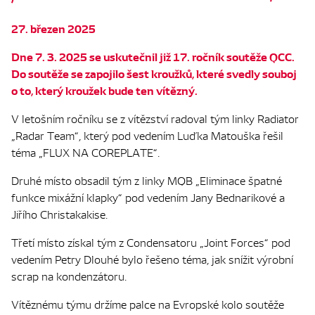
27. březen 2025
Dne 7. 3. 2025 se uskutečnil již 17. ročník soutěže QCC.
Do soutěže se zapojilo šest kroužků, které svedly souboj
o to, který kroužek bude ten vítězný.
V letošním ročníku se z vítězství radoval tým linky Radiator
„Radar Team“, který pod vedením Luďka Matouška řešil
téma „FLUX NA COREPLATE“.
Druhé místo obsadil tým z linky MQB „Eliminace špatné
funkce mixážní klapky“ pod vedením Jany Bednarikové a
Jiřího Christakakise.
Třetí místo získal tým z Condensatoru „Joint Forces“ pod
vedením Petry Dlouhé bylo řešeno téma, jak snížit výrobní
scrap na kondenzátoru.
Vítěznému týmu držíme palce na Evropské kolo soutěže