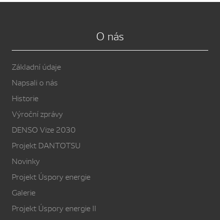
O nás
Základní údaje
Napsali o nás
Historie
Výroční zprávy
DENSO Vize 2030
Projekt DANTOTSU
Novinky
Projekt Úspory energie
Galerie
Projekt Úspory energie II