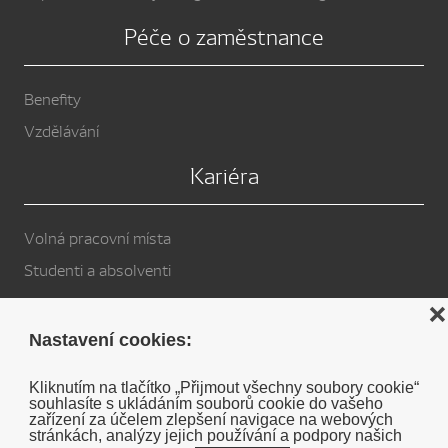
Péče o zaměstnance
Benefity
Vzdělávání
Kariéra
Volná pracovní místa
Studenti a absolventi
Privacy Policy
❌
Nastavení cookies:
Cookies
Kliknutím na tlačítko „Přijmout všechny soubory cookie“
souhlasíte s ukládáním souborů cookie do vašeho
Soukromé prohlášení o vyloučení odpovědnosti DENSO
zařízení za účelem zlepšení navigace na webových
stránkách, analýzy jejich používání a podpory našich