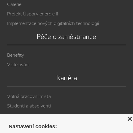
Galerie
Projekt Úspory energie II
Implementace nových digitálních technologií
Péče o zaměstnance
Benefity
Vzdělávání
Kariéra
Volná pracovní místa
Studenti a absolventi
Privacy Policy
❌
Nastavení cookies: