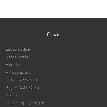
O nás
Základní údaje
Napsali o nás
Historie
Výroční zprávy
DENSO Vize 2030
Projekt DANTOTSU
Novinky
Projekt Úspory energie