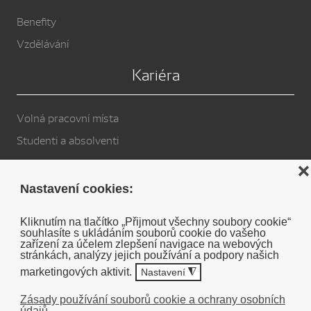
Benefity
Vzdělávání
Kariéra
Volná pracovní místa
Studenti a absolventi
Privacy Policy
❌
Nastavení cookies:
Cookies
Kliknutím na tlačítko „Přijmout všechny soubory cookie“
souhlasíte s ukládáním souborů cookie do vašeho
Soukromé prohlášení o vyloučení odpovědnosti DENSO
zařízení za účelem zlepšení navigace na webových
stránkách, analýzy jejich používání a podpory našich
marketingových aktivit.
Nastavení
◮
Zásady používání souborů cookie a ochrany osobních
údajů