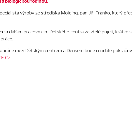
 s biologickou rodinou.
pecialista výroby ze střediska Molding, pan Jiří Franko, který pře
ce a dalším pracovnicím Dětského centra za vřelé přijetí, krátké
 práce.
lupráce mezi Dětským centrem a Densem bude i nadále pokračovat
E CZ
.