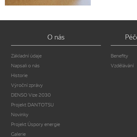
O nás
Péč
Základní údaje
Benefity
Napsali o nás
Vzdělávání
Historie
Výroční zprávy
DENSO Vize 2030
Projekt DANTOTSU
Novinky
Projekt Úspory energie
Galerie