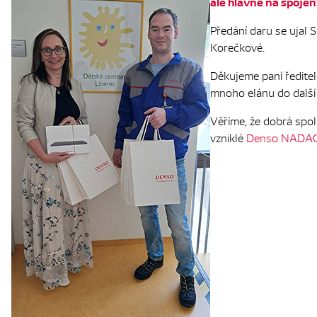
ale hlavně na spojení
Předání daru se ujal S
Korečkové.
Děkujeme paní ředitel
mnoho elánu do další
Věříme, že dobrá spo
vzniklé
Denso NADAC