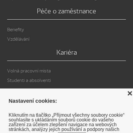
Péče o zaměstnance
Benefity
Vzdělávání
Kariéra
Volná pracovní místa
Studenti a absolventi
Privacy Policy
❌
Nastavení cookies:
Cookies
Kliknutím na tlačítko „Přijmout všechny soubory cookie“
souhlasíte s ukládáním souborů cookie do vašeho
Soukromé prohlášení o vyloučení odpovědnosti DENSO
zařízení za účelem zlepšení navigace na webových
stránkách, analýzy jejich používání a podpory našich