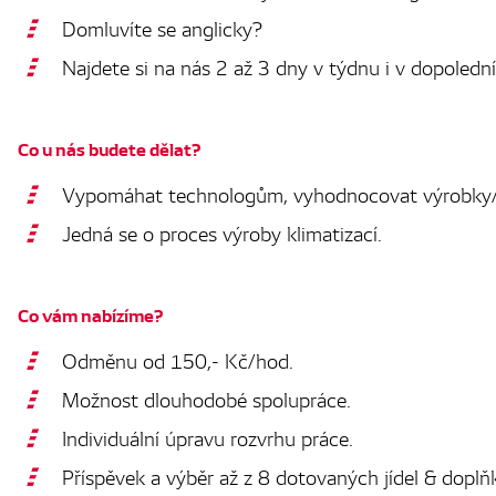
Domluvíte se anglicky?
Najdete si na nás 2 až 3 dny v týdnu i v dopoled
Co u nás budete dělat?
Vypomáhat technologům, vyhodnocovat výrobky/p
Jedná se o proces výroby klimatizací.
Co vám nabízíme?
Odměnu od 150,- Kč/hod.
Možnost dlouhodobé spolupráce.
Individuální úpravu rozvrhu práce.
Příspěvek a výběr až z 8 dotovaných jídel & dopl