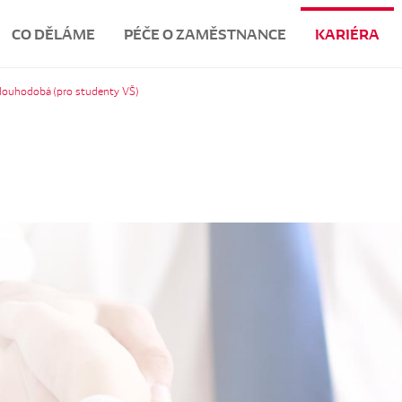
CO DĚLÁME
PÉČE O ZAMĚSTNANCE
KARIÉRA
dlouhodobá (pro studenty VŠ)