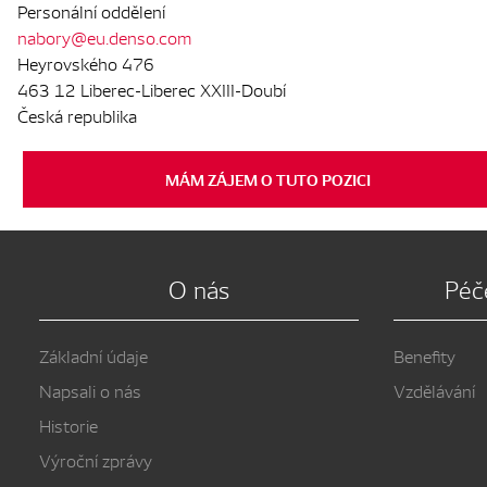
Personální oddělení
nabory@eu.denso.com
Heyrovského 476
463 12 Liberec-Liberec XXIII-Doubí
Česká republika
MÁM ZÁJEM O TUTO POZICI
O nás
Péč
Základní údaje
Benefity
Napsali o nás
Vzdělávání
Historie
Výroční zprávy