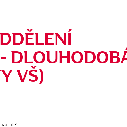
ODDĚLENÍ
 - DLOUHODOB
Y VŠ)
 naučit?