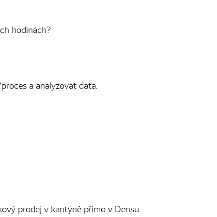
ních hodinách?
roces a analyzovat data.
ňkový prodej v kantýně přímo v Densu.