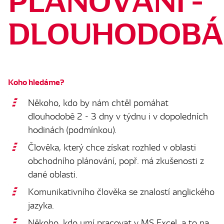
DLOUHODOBÁ
Koho hledáme?
Někoho, kdo by nám chtěl pomáhat
dlouhodobě 2 - 3 dny v týdnu i v dopoledních
hodinách (podmínkou).
Člověka, který chce získat rozhled v oblasti
obchodního plánování, popř. má zkušenosti z
dané oblasti.
Komunikativního člověka se znalostí anglického
jazyka.
Někoho, kdo umí pracovat v MS Excel, a to na