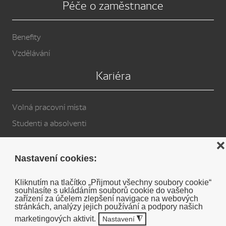
Péče o zaměstnance
Benefity
Vzdělávání
Kariéra
Volná pracovní místa
Studenti a absolventi
Privacy Policy
❌
Nastavení cookies:
Cookies
Kliknutím na tlačítko „Přijmout všechny soubory cookie“
souhlasíte s ukládáním souborů cookie do vašeho
Soukromé prohlášení o vyloučení odpovědnosti DENSO
zařízení za účelem zlepšení navigace na webových
stránkách, analýzy jejich používání a podpory našich
marketingových aktivit.
Nastavení
◮