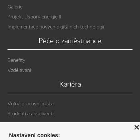
Galerie
Projekt Úspory energie II
Implementace nových digitálních technologií
Péče o zaměstnance
Benefity
Vzdělávání
Kariéra
Volná pracovní místa
Studenti a absolventi
Privacy Policy
❌
Nastavení cookies: