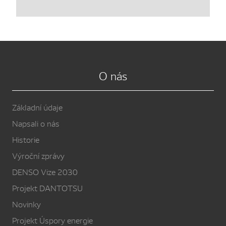
O nás
Základní údaje
Napsali o nás
Historie
Výroční zprávy
DENSO Vize 2030
Projekt DANTOTSU
Novinky
Projekt Úspory energie