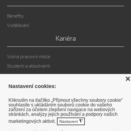
Benefity
Vzdělávání
Kariéra
Volná pracovní místa
Studenti a absolventi
Privacy Policy
❌
Nastavení cookies:
Cookies
Kliknutím na tlačítko „Přijmout všechny soubory cookie“
souhlasíte s ukládáním souborů cookie do vašeho
Soukromé prohlášení o vyloučení odpovědnosti DENSO
zařízení za účelem zlepšení navigace na webových
stránkách, analýzy jejich používání a podpory našich
marketingových aktivit.
Nastavení
◮