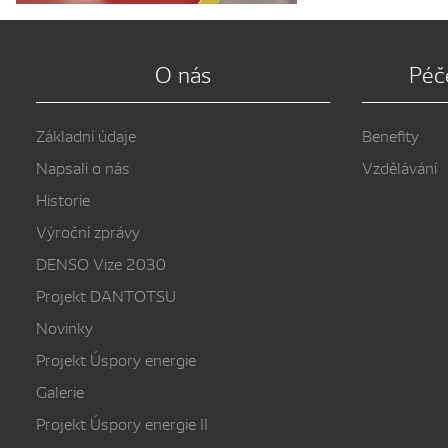
O nás
Péč
Základní údaje
Benefity
Napsali o nás
Vzdělávání
Historie
Výroční zprávy
DENSO Vize 2030
Projekt DANTOTSU
Novinky
Projekt Úspory energie
Galerie
Projekt Úspory energie II