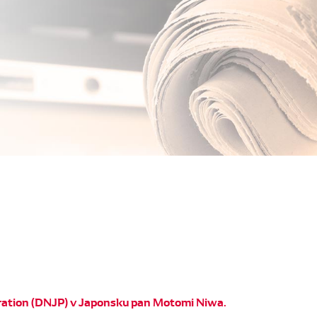
poration (DNJP) v Japonsku pan Motomi Niwa.