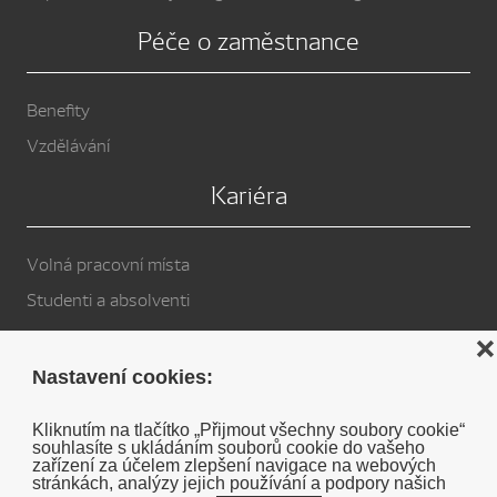
Péče o zaměstnance
Benefity
Vzdělávání
Kariéra
Volná pracovní místa
Studenti a absolventi
Privacy Policy
❌
Nastavení cookies:
Cookies
Kliknutím na tlačítko „Přijmout všechny soubory cookie“
souhlasíte s ukládáním souborů cookie do vašeho
Soukromé prohlášení o vyloučení odpovědnosti DENSO
zařízení za účelem zlepšení navigace na webových
stránkách, analýzy jejich používání a podpory našich