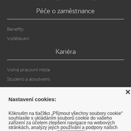
Péče o zaměstnance
Benefity
Vzdělávání
Kariéra
Volná pracovní místa
Studenti a absolventi
Privacy Policy
❌
Nastavení cookies:
Cookies
Kliknutím na tlačítko „Přijmout všechny soubory cookie“
souhlasíte s ukládáním souborů cookie do vašeho
Soukromé prohlášení o vyloučení odpovědnosti DENSO
zařízení za účelem zlepšení navigace na webových
stránkách, analýzy jejich používání a podpory našich