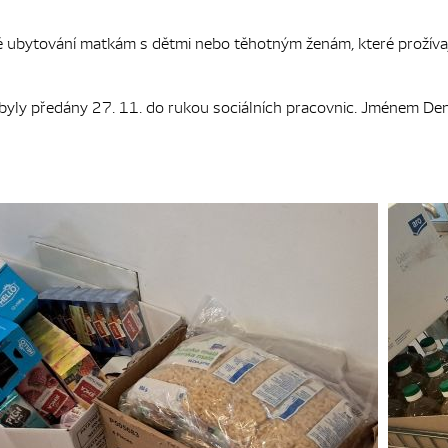
bytování matkám s dětmi nebo těhotným ženám, které prožívají ne
 byly předány 27. 11. do rukou sociálních pracovnic. Jménem Den