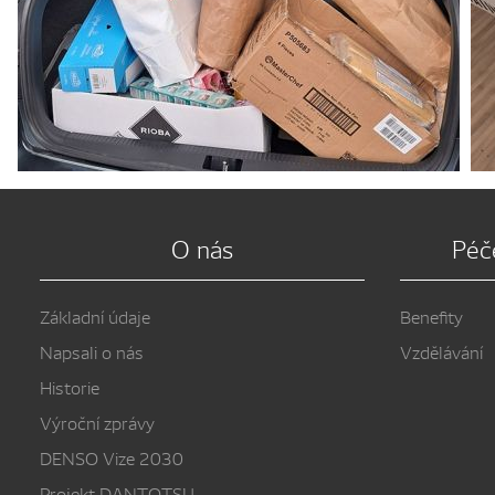
O nás
Péč
Základní údaje
Benefity
Napsali o nás
Vzdělávání
Historie
Výroční zprávy
DENSO Vize 2030
Projekt DANTOTSU