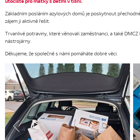
útočiště pro matky s dětmi v tísni.
Základním posláním azylových domů je poskytnout přechodné u
zájem ji aktivně řešit.
Trvanlivé potraviny, které věnovali zaměstnanci, a také DMCZ
nástrojárny.
Děkujeme, že společně s námi pomáháte dobré věci.