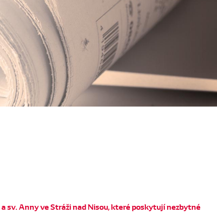
 a sv. Anny ve Stráži nad Nisou, které poskytují nezbytné